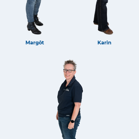
Margôt
Karin